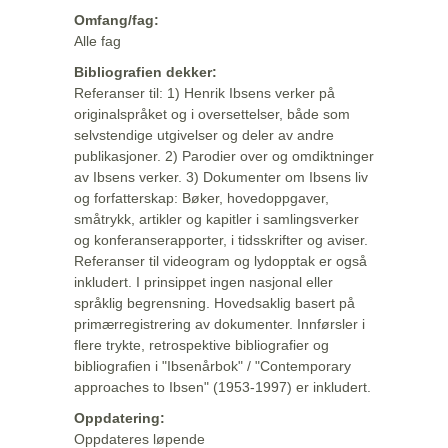
Omfang/fag:
Alle fag
Bibliografien dekker:
Referanser til: 1) Henrik Ibsens verker på
originalspråket og i oversettelser, både som
selvstendige utgivelser og deler av andre
publikasjoner. 2) Parodier over og omdiktninger
av Ibsens verker. 3) Dokumenter om Ibsens liv
og forfatterskap: Bøker, hovedoppgaver,
småtrykk, artikler og kapitler i samlingsverker
og konferanserapporter, i tidsskrifter og aviser.
Referanser til videogram og lydopptak er også
inkludert. I prinsippet ingen nasjonal eller
språklig begrensning. Hovedsaklig basert på
primærregistrering av dokumenter. Innførsler i
flere trykte, retrospektive bibliografier og
bibliografien i "Ibsenårbok" / "Contemporary
approaches to Ibsen" (1953-1997) er inkludert.
Oppdatering:
Oppdateres løpende