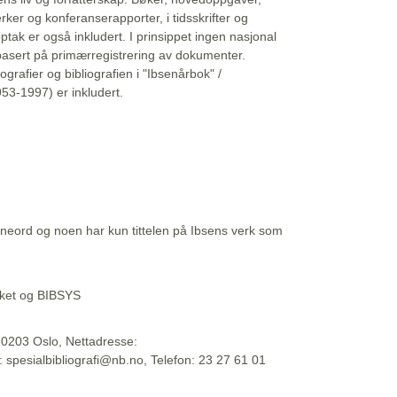
erker og konferanserapporter, i tidsskrifter og
ptak er også inkludert. I prinsippet ingen nasjonal
basert på primærregistrering av dokumenter.
liografier og bibliografien i "Ibsenårbok" /
53-1997) er inkludert.
eord og noen har kun tittelen på Ibsens verk som
teket og BIBSYS
, 0203 Oslo, Nettadresse:
t: spesialbibliografi@nb.no, Telefon: 23 27 61 01
 09:45:34