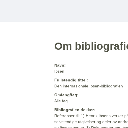
Om bibliograf
Navn:
Ibsen
Fullstendig tittel:
Den internasjonale Ibsen-bibliografien
Omfang/fag:
Alle fag
Bibliografien dekker:
Referanser til: 1) Henrik Ibsens verker p
selvstendige utgivelser og deler av andr
av Ibsens verker. 3) Dokumenter om Ibse