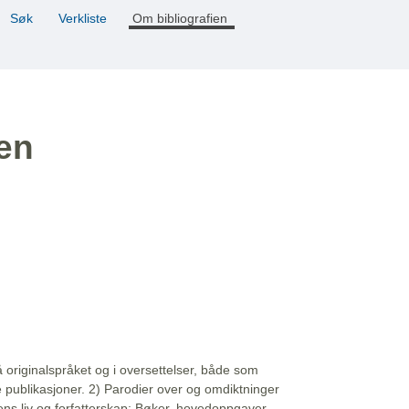
Søk
Verkliste
Om bibliografien
ien
å originalspråket og i oversettelser, både som
e publikasjoner. 2) Parodier over og omdiktninger
ns liv og forfatterskap: Bøker, hovedoppgaver,