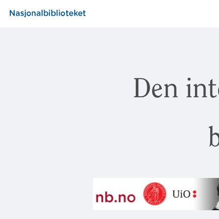
Den int
b