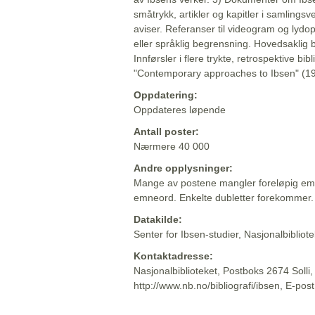
småtrykk, artikler og kapitler i samlingsv
aviser. Referanser til videogram og lydop
eller språklig begrensning. Hovedsaklig 
Innførsler i flere trykte, retrospektive bib
"Contemporary approaches to Ibsen" (19
Oppdatering:
Oppdateres løpende
Antall poster:
Nærmere 40 000
Andre opplysninger:
Mange av postene mangler foreløpig emn
emneord. Enkelte dubletter forekommer.
Datakilde:
Senter for Ibsen-studier, Nasjonalbiblio
Kontaktadresse:
Nasjonalbiblioteket, Postboks 2674 Solli
http://www.nb.no/bibliografi/ibsen, E-pos
Beskrivelsen sist oppdatert: 2022-06-20