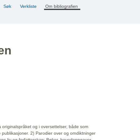
Søk
Verkliste
Om bibliografien
ien
å originalspråket og i oversettelser, både som
e publikasjoner. 2) Parodier over og omdiktninger
ns liv og forfatterskap: Bøker, hovedoppgaver,