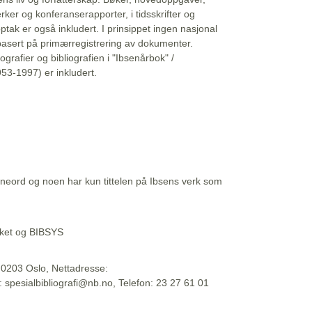
erker og konferanserapporter, i tidsskrifter og
ptak er også inkludert. I prinsippet ingen nasjonal
basert på primærregistrering av dokumenter.
liografier og bibliografien i "Ibsenårbok" /
53-1997) er inkludert.
eord og noen har kun tittelen på Ibsens verk som
teket og BIBSYS
, 0203 Oslo, Nettadresse:
t: spesialbibliografi@nb.no, Telefon: 23 27 61 01
 09:45:34