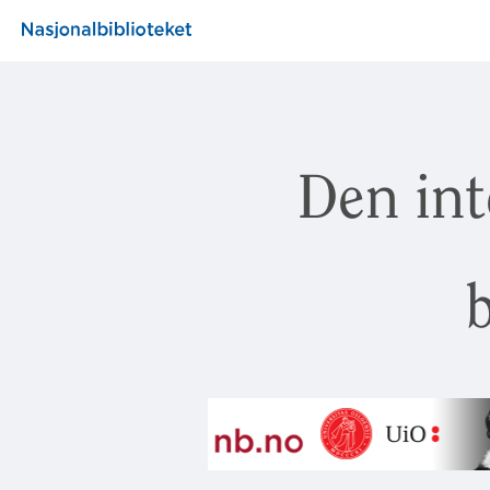
Den int
b