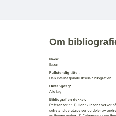
Om bibliograf
Navn:
Ibsen
Fullstendig tittel:
Den internasjonale Ibsen-bibliografien
Omfang/fag:
Alle fag
Bibliografien dekker:
Referanser til: 1) Henrik Ibsens verker p
selvstendige utgivelser og deler av andr
av Ibsens verker. 3) Dokumenter om Ibse