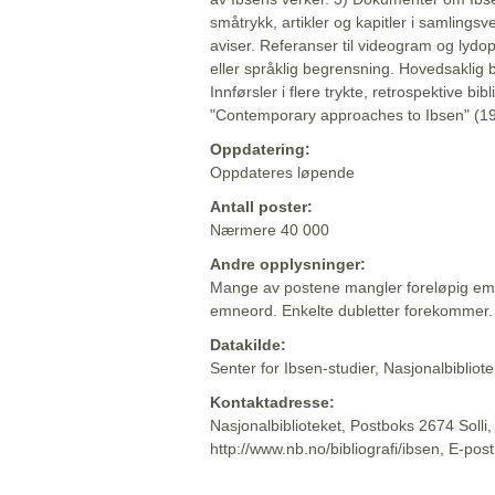
småtrykk, artikler og kapitler i samlingsv
aviser. Referanser til videogram og lydop
eller språklig begrensning. Hovedsaklig 
Innførsler i flere trykte, retrospektive bib
"Contemporary approaches to Ibsen" (19
Oppdatering:
Oppdateres løpende
Antall poster:
Nærmere 40 000
Andre opplysninger:
Mange av postene mangler foreløpig emn
emneord. Enkelte dubletter forekommer.
Datakilde:
Senter for Ibsen-studier, Nasjonalbiblio
Kontaktadresse:
Nasjonalbiblioteket, Postboks 2674 Solli
http://www.nb.no/bibliografi/ibsen, E-pos
Beskrivelsen sist oppdatert: 2022-06-20