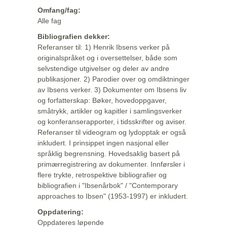
Omfang/fag:
Alle fag
Bibliografien dekker:
Referanser til: 1) Henrik Ibsens verker på
originalspråket og i oversettelser, både som
selvstendige utgivelser og deler av andre
publikasjoner. 2) Parodier over og omdiktninger
av Ibsens verker. 3) Dokumenter om Ibsens liv
og forfatterskap: Bøker, hovedoppgaver,
småtrykk, artikler og kapitler i samlingsverker
og konferanserapporter, i tidsskrifter og aviser.
Referanser til videogram og lydopptak er også
inkludert. I prinsippet ingen nasjonal eller
språklig begrensning. Hovedsaklig basert på
primærregistrering av dokumenter. Innførsler i
flere trykte, retrospektive bibliografier og
bibliografien i "Ibsenårbok" / "Contemporary
approaches to Ibsen" (1953-1997) er inkludert.
Oppdatering:
Oppdateres løpende