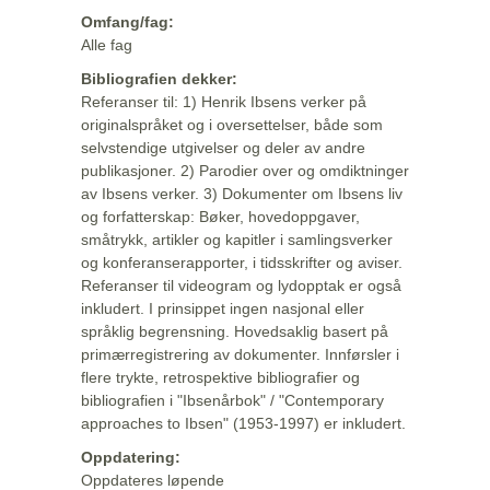
Omfang/fag:
Alle fag
Bibliografien dekker:
Referanser til: 1) Henrik Ibsens verker på
originalspråket og i oversettelser, både som
selvstendige utgivelser og deler av andre
publikasjoner. 2) Parodier over og omdiktninger
av Ibsens verker. 3) Dokumenter om Ibsens liv
og forfatterskap: Bøker, hovedoppgaver,
småtrykk, artikler og kapitler i samlingsverker
og konferanserapporter, i tidsskrifter og aviser.
Referanser til videogram og lydopptak er også
inkludert. I prinsippet ingen nasjonal eller
språklig begrensning. Hovedsaklig basert på
primærregistrering av dokumenter. Innførsler i
flere trykte, retrospektive bibliografier og
bibliografien i "Ibsenårbok" / "Contemporary
approaches to Ibsen" (1953-1997) er inkludert.
Oppdatering:
Oppdateres løpende