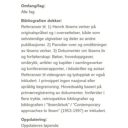
Omfang/fag:
Alle fag
Bibliografien dekker:
Referanser til: 1) Henrik Ibsens verker på
originalspråket og i oversettelser, både som
selvstendige utgivelser og deler av andre
publikasjoner. 2) Parodier over og omdiktninger
av Ibsens verker. 3) Dokumenter om Ibsens liv
og forfatterskap: Bøker, hovedoppgaver,
småtrykk, artikler og kapitler i samlingsverker
og konferanserapporter, i tidsskrifter og aviser.
Referanser til videogram og lydopptak er også
inkludert. I prinsippet ingen nasjonal eller
språklig begrensning. Hovedsaklig basert på
primærregistrering av dokumenter. Innførsler i
flere trykte, retrospektive bibliografier og
bibliografien i "Ibsenårbok" / "Contemporary
approaches to Ibsen" (1953-1997) er inkludert.
Oppdatering:
Oppdateres løpende