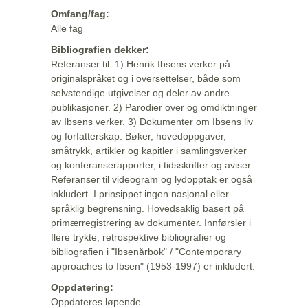
Omfang/fag:
Alle fag
Bibliografien dekker:
Referanser til: 1) Henrik Ibsens verker på
originalspråket og i oversettelser, både som
selvstendige utgivelser og deler av andre
publikasjoner. 2) Parodier over og omdiktninger
av Ibsens verker. 3) Dokumenter om Ibsens liv
og forfatterskap: Bøker, hovedoppgaver,
småtrykk, artikler og kapitler i samlingsverker
og konferanserapporter, i tidsskrifter og aviser.
Referanser til videogram og lydopptak er også
inkludert. I prinsippet ingen nasjonal eller
språklig begrensning. Hovedsaklig basert på
primærregistrering av dokumenter. Innførsler i
flere trykte, retrospektive bibliografier og
bibliografien i "Ibsenårbok" / "Contemporary
approaches to Ibsen" (1953-1997) er inkludert.
Oppdatering:
Oppdateres løpende