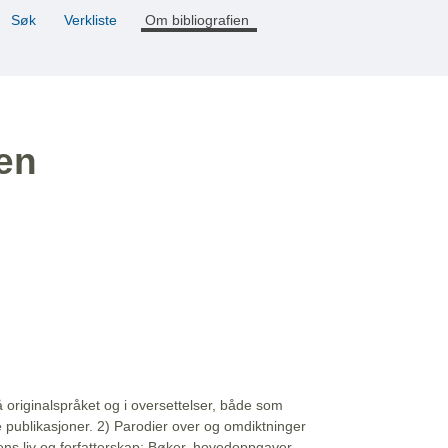
Søk
Verkliste
Om bibliografien
ien
å originalspråket og i oversettelser, både som
e publikasjoner. 2) Parodier over og omdiktninger
ns liv og forfatterskap: Bøker, hovedoppgaver,