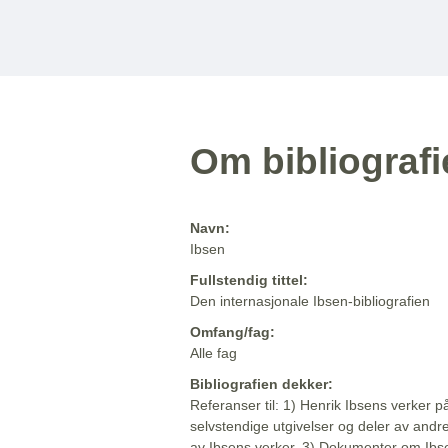
Om bibliograf
Navn:
Ibsen
Fullstendig tittel:
Den internasjonale Ibsen-bibliografien
Omfang/fag:
Alle fag
Bibliografien dekker:
Referanser til: 1) Henrik Ibsens verker p
selvstendige utgivelser og deler av andr
av Ibsens verker. 3) Dokumenter om Ibse