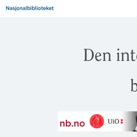
Den int
b