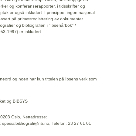
erker og konferanserapporter, i tidsskrifter og
ptak er også inkludert. I prinsippet ingen nasjonal
basert på primærregistrering av dokumenter.
liografier og bibliografien i "Ibsenårbok" /
53-1997) er inkludert.
eord og noen har kun tittelen på Ibsens verk som
teket og BIBSYS
, 0203 Oslo, Nettadresse:
t: spesialbibliografi@nb.no, Telefon: 23 27 61 01
 09:45:34