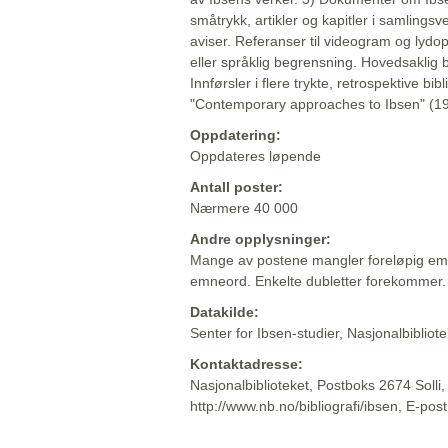
småtrykk, artikler og kapitler i samlingsv
aviser. Referanser til videogram og lydop
eller språklig begrensning. Hovedsaklig 
Innførsler i flere trykte, retrospektive bib
"Contemporary approaches to Ibsen" (19
Oppdatering:
Oppdateres løpende
Antall poster:
Nærmere 40 000
Andre opplysninger:
Mange av postene mangler foreløpig emn
emneord. Enkelte dubletter forekommer.
Datakilde:
Senter for Ibsen-studier, Nasjonalbiblio
Kontaktadresse:
Nasjonalbiblioteket, Postboks 2674 Solli
http://www.nb.no/bibliografi/ibsen, E-pos
Beskrivelsen sist oppdatert: 2022-06-20