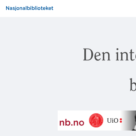
Den int
b