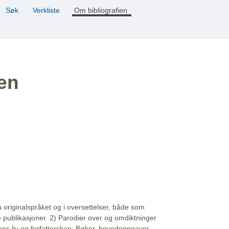
Søk
Verkliste
Om bibliografien
ien
å originalspråket og i oversettelser, både som
e publikasjoner. 2) Parodier over og omdiktninger
ns liv og forfatterskap: Bøker, hovedoppgaver,