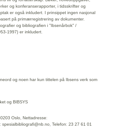
erker og konferanserapporter, i tidsskrifter og
ptak er også inkludert. I prinsippet ingen nasjonal
basert på primærregistrering av dokumenter.
liografier og bibliografien i "Ibsenårbok" /
53-1997) er inkludert.
eord og noen har kun tittelen på Ibsens verk som
teket og BIBSYS
, 0203 Oslo, Nettadresse:
t: spesialbibliografi@nb.no, Telefon: 23 27 61 01
 09:45:34