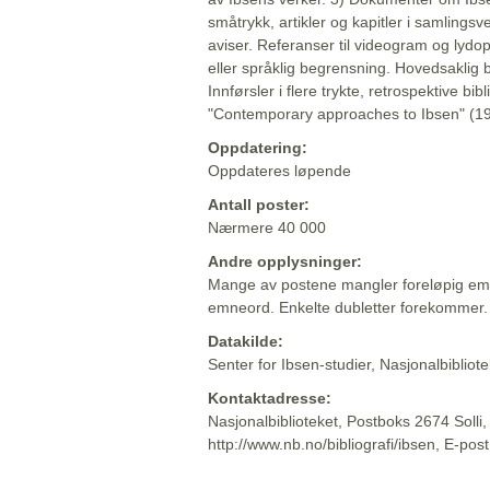
småtrykk, artikler og kapitler i samlingsv
aviser. Referanser til videogram og lydop
eller språklig begrensning. Hovedsaklig 
Innførsler i flere trykte, retrospektive bib
"Contemporary approaches to Ibsen" (19
Oppdatering:
Oppdateres løpende
Antall poster:
Nærmere 40 000
Andre opplysninger:
Mange av postene mangler foreløpig emn
emneord. Enkelte dubletter forekommer.
Datakilde:
Senter for Ibsen-studier, Nasjonalbiblio
Kontaktadresse:
Nasjonalbiblioteket, Postboks 2674 Solli
http://www.nb.no/bibliografi/ibsen, E-pos
Beskrivelsen sist oppdatert: 2022-06-20