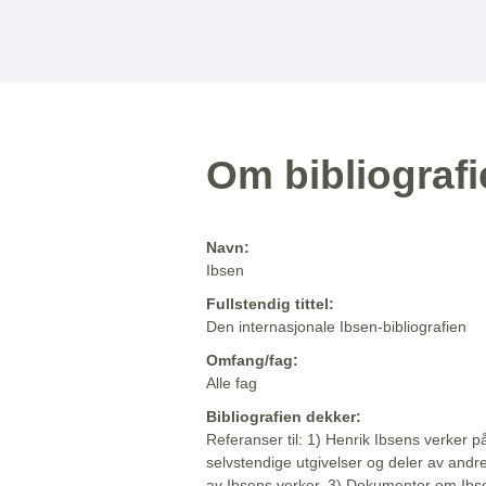
Om bibliograf
Navn:
Ibsen
Fullstendig tittel:
Den internasjonale Ibsen-bibliografien
Omfang/fag:
Alle fag
Bibliografien dekker:
Referanser til: 1) Henrik Ibsens verker p
selvstendige utgivelser og deler av andr
av Ibsens verker. 3) Dokumenter om Ibse