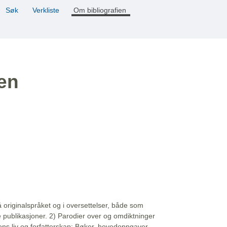
Søk
Verkliste
Om bibliografien
ien
å originalspråket og i oversettelser, både som
e publikasjoner. 2) Parodier over og omdiktninger
ns liv og forfatterskap: Bøker, hovedoppgaver,