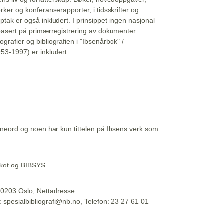
erker og konferanserapporter, i tidsskrifter og
ptak er også inkludert. I prinsippet ingen nasjonal
basert på primærregistrering av dokumenter.
liografier og bibliografien i "Ibsenårbok" /
53-1997) er inkludert.
eord og noen har kun tittelen på Ibsens verk som
teket og BIBSYS
, 0203 Oslo, Nettadresse:
t: spesialbibliografi@nb.no, Telefon: 23 27 61 01
 09:45:34