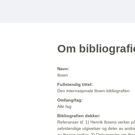
Om bibliograf
Navn:
Ibsen
Fullstendig tittel:
Den internasjonale Ibsen-bibliografien
Omfang/fag:
Alle fag
Bibliografien dekker:
Referanser til: 1) Henrik Ibsens verker p
selvstendige utgivelser og deler av andr
av Ibsens verker. 3) Dokumenter om Ibse