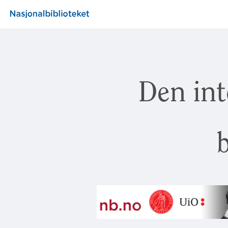
Den int
b