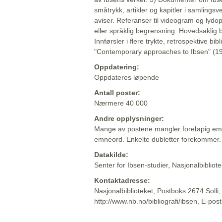
småtrykk, artikler og kapitler i samlingsv
aviser. Referanser til videogram og lydop
eller språklig begrensning. Hovedsaklig 
Innførsler i flere trykte, retrospektive bib
"Contemporary approaches to Ibsen" (19
Oppdatering:
Oppdateres løpende
Antall poster:
Nærmere 40 000
Andre opplysninger:
Mange av postene mangler foreløpig emn
emneord. Enkelte dubletter forekommer.
Datakilde:
Senter for Ibsen-studier, Nasjonalbiblio
Kontaktadresse:
Nasjonalbiblioteket, Postboks 2674 Solli
http://www.nb.no/bibliografi/ibsen, E-pos
Beskrivelsen sist oppdatert: 2022-06-20