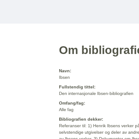
Om bibliograf
Navn:
Ibsen
Fullstendig tittel:
Den internasjonale Ibsen-bibliografien
Omfang/fag:
Alle fag
Bibliografien dekker:
Referanser til: 1) Henrik Ibsens verker p
selvstendige utgivelser og deler av andr
av Ibsens verker. 3) Dokumenter om Ibse