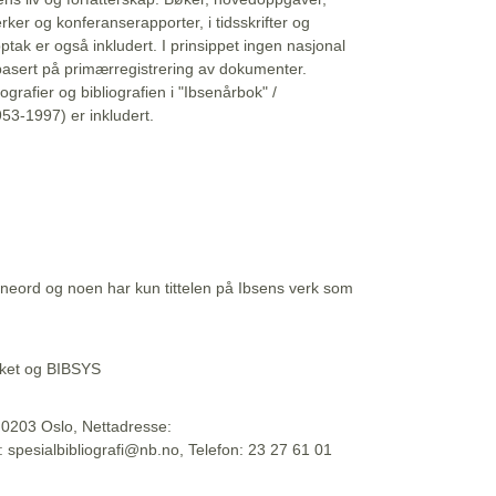
erker og konferanserapporter, i tidsskrifter og
ptak er også inkludert. I prinsippet ingen nasjonal
basert på primærregistrering av dokumenter.
liografier og bibliografien i "Ibsenårbok" /
53-1997) er inkludert.
eord og noen har kun tittelen på Ibsens verk som
teket og BIBSYS
, 0203 Oslo, Nettadresse:
t: spesialbibliografi@nb.no, Telefon: 23 27 61 01
 09:45:34