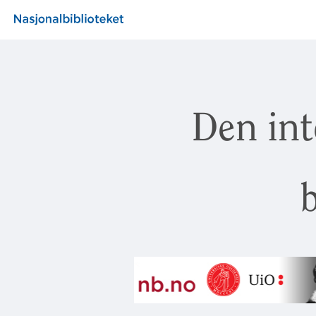
Den int
b