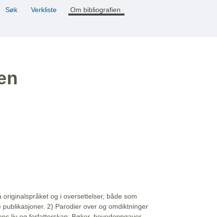
Søk
Verkliste
Om bibliografien
ien
å originalspråket og i oversettelser, både som
e publikasjoner. 2) Parodier over og omdiktninger
ns liv og forfatterskap: Bøker, hovedoppgaver,