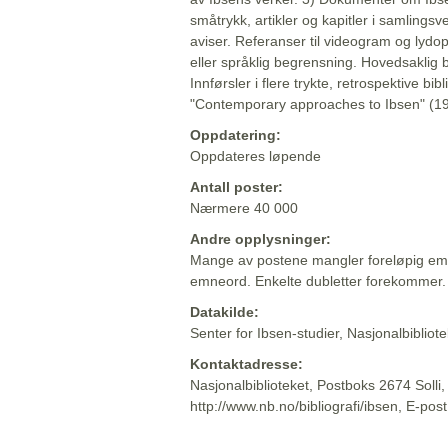
småtrykk, artikler og kapitler i samlingsv
aviser. Referanser til videogram og lydop
eller språklig begrensning. Hovedsaklig 
Innførsler i flere trykte, retrospektive bib
"Contemporary approaches to Ibsen" (19
Oppdatering:
Oppdateres løpende
Antall poster:
Nærmere 40 000
Andre opplysninger:
Mange av postene mangler foreløpig emn
emneord. Enkelte dubletter forekommer.
Datakilde:
Senter for Ibsen-studier, Nasjonalbiblio
Kontaktadresse:
Nasjonalbiblioteket, Postboks 2674 Solli
http://www.nb.no/bibliografi/ibsen, E-pos
Beskrivelsen sist oppdatert: 2022-06-20