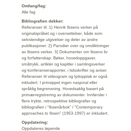
Omfang/fag:
Alle fag
Bibliografien dekker:
Referanser til: 1) Henrik Ibsens verker på
originalspråket og i oversettelser, både som
selvstendige utgivelser og deler av andre
publikasjoner. 2) Parodier over og omdiktninger
av Ibsens verker. 3) Dokumenter om Ibsens liv
og forfatterskap: Bøker, hovedoppgaver,
småtrykk, artikler og kapitler i samlingsverker
og konferanserapporter, i tidsskrifter og aviser.
Referanser til videogram og lydopptak er også
inkludert. I prinsippet ingen nasjonal eller
språklig begrensning. Hovedsaklig basert på
primærregistrering av dokumenter. Innførsler i
flere trykte, retrospektive bibliografier og
bibliografien i "Ibsenårbok" / "Contemporary
approaches to Ibsen" (1953-1997) er inkludert.
Oppdatering:
Oppdateres løpende