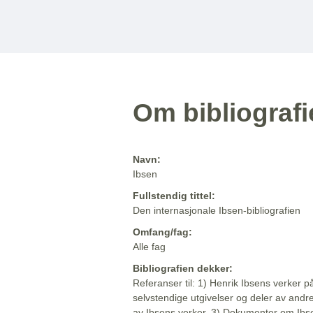
Om bibliograf
Navn:
Ibsen
Fullstendig tittel:
Den internasjonale Ibsen-bibliografien
Omfang/fag:
Alle fag
Bibliografien dekker:
Referanser til: 1) Henrik Ibsens verker p
selvstendige utgivelser og deler av andr
av Ibsens verker. 3) Dokumenter om Ibse