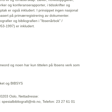
erker og konferanserapporter, i tidsskrifter og
ptak er også inkludert. I prinsippet ingen nasjonal
basert på primærregistrering av dokumenter.
liografier og bibliografien i "Ibsenårbok" /
53-1997) er inkludert.
eord og noen har kun tittelen på Ibsens verk som
teket og BIBSYS
, 0203 Oslo, Nettadresse:
t: spesialbibliografi@nb.no, Telefon: 23 27 61 01
 09:45:34