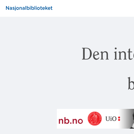
Den int
b