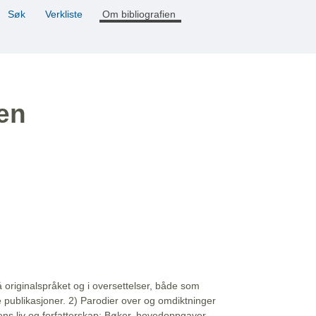
Søk
Verkliste
Om bibliografien
ien
å originalspråket og i oversettelser, både som
e publikasjoner. 2) Parodier over og omdiktninger
ns liv og forfatterskap: Bøker, hovedoppgaver,