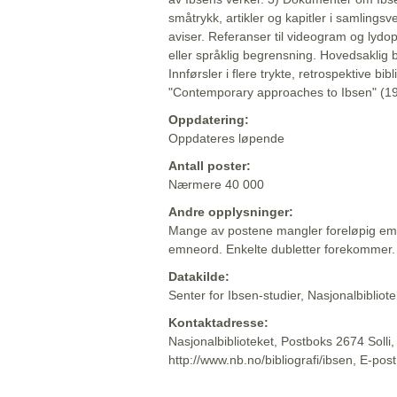
småtrykk, artikler og kapitler i samlingsv
aviser. Referanser til videogram og lydop
eller språklig begrensning. Hovedsaklig 
Innførsler i flere trykte, retrospektive bib
"Contemporary approaches to Ibsen" (19
Oppdatering:
Oppdateres løpende
Antall poster:
Nærmere 40 000
Andre opplysninger:
Mange av postene mangler foreløpig emn
emneord. Enkelte dubletter forekommer.
Datakilde:
Senter for Ibsen-studier, Nasjonalbiblio
Kontaktadresse:
Nasjonalbiblioteket, Postboks 2674 Solli
http://www.nb.no/bibliografi/ibsen, E-pos
Beskrivelsen sist oppdatert: 2022-06-20