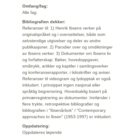
Omfang/fag:
Alle fag
Bibliografien dekker:
Referanser til: 1) Henrik Ibsens verker på
originalspråket og i oversettelser, både som
selvstendige utgivelser og deler av andre
publikasjoner. 2) Parodier over og omdiktninger
av Ibsens verker. 3) Dokumenter om Ibsens liv
og forfatterskap: Bøker, hovedoppgaver,
småtrykk, artikler og kapitler i samlingsverker
og konferanserapporter, i tidsskrifter og aviser.
Referanser til videogram og lydopptak er også
inkludert. I prinsippet ingen nasjonal eller
språklig begrensning. Hovedsaklig basert på
primærregistrering av dokumenter. Innførsler i
flere trykte, retrospektive bibliografier og
bibliografien i "Ibsenårbok" / "Contemporary
approaches to Ibsen" (1953-1997) er inkludert.
Oppdatering:
Oppdateres løpende