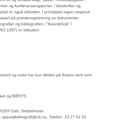
erker og konferanserapporter, i tidsskrifter og
ptak er også inkludert. I prinsippet ingen nasjonal
basert på primærregistrering av dokumenter.
liografier og bibliografien i "Ibsenårbok" /
53-1997) er inkludert.
eord og noen har kun tittelen på Ibsens verk som
teket og BIBSYS
, 0203 Oslo, Nettadresse:
t: spesialbibliografi@nb.no, Telefon: 23 27 61 01
 09:45:34