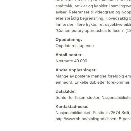
småtrykk, artikler og kapitler i samlingsv
aviser. Referanser til videogram og lydop
eller språklig begrensning. Hovedsaklig 
Innførsler i flere trykte, retrospektive bib
"Contemporary approaches to Ibsen" (19
Oppdatering:
Oppdateres løpende
Antall poster:
Nærmere 40 000
Andre opplysninger:
Mange av postene mangler foreløpig emn
emneord. Enkelte dubletter forekommer.
Datakilde:
Senter for Ibsen-studier, Nasjonalbiblio
Kontaktadresse:
Nasjonalbiblioteket, Postboks 2674 Solli
http://www.nb.no/bibliografi/ibsen, E-pos
Beskrivelsen sist oppdatert: 2022-06-20