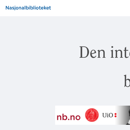
Den int
b