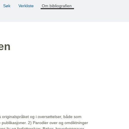
Søk
Verkliste
Om bibliografien
ien
å originalspråket og i oversettelser, både som
e publikasjoner. 2) Parodier over og omdiktninger
ns liv og forfatterskap: Bøker, hovedoppgaver,