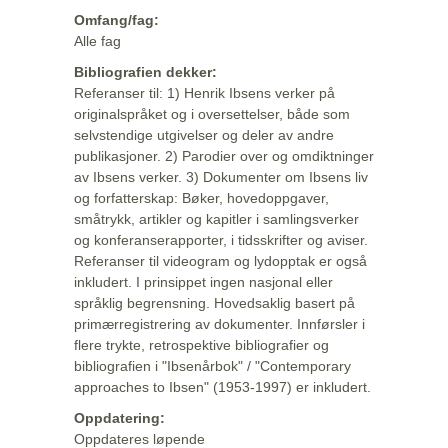
Omfang/fag:
Alle fag
Bibliografien dekker:
Referanser til: 1) Henrik Ibsens verker på
originalspråket og i oversettelser, både som
selvstendige utgivelser og deler av andre
publikasjoner. 2) Parodier over og omdiktninger
av Ibsens verker. 3) Dokumenter om Ibsens liv
og forfatterskap: Bøker, hovedoppgaver,
småtrykk, artikler og kapitler i samlingsverker
og konferanserapporter, i tidsskrifter og aviser.
Referanser til videogram og lydopptak er også
inkludert. I prinsippet ingen nasjonal eller
språklig begrensning. Hovedsaklig basert på
primærregistrering av dokumenter. Innførsler i
flere trykte, retrospektive bibliografier og
bibliografien i "Ibsenårbok" / "Contemporary
approaches to Ibsen" (1953-1997) er inkludert.
Oppdatering:
Oppdateres løpende