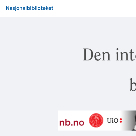
Den int
b