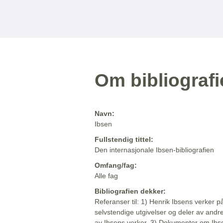
Om bibliograf
Navn:
Ibsen
Fullstendig tittel:
Den internasjonale Ibsen-bibliografien
Omfang/fag:
Alle fag
Bibliografien dekker:
Referanser til: 1) Henrik Ibsens verker p
selvstendige utgivelser og deler av andr
av Ibsens verker. 3) Dokumenter om Ibse