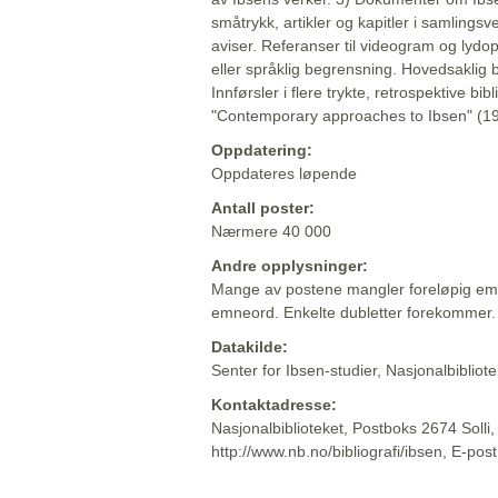
småtrykk, artikler og kapitler i samlingsv
aviser. Referanser til videogram og lydop
eller språklig begrensning. Hovedsaklig 
Innførsler i flere trykte, retrospektive bib
"Contemporary approaches to Ibsen" (19
Oppdatering:
Oppdateres løpende
Antall poster:
Nærmere 40 000
Andre opplysninger:
Mange av postene mangler foreløpig emn
emneord. Enkelte dubletter forekommer.
Datakilde:
Senter for Ibsen-studier, Nasjonalbiblio
Kontaktadresse:
Nasjonalbiblioteket, Postboks 2674 Solli
http://www.nb.no/bibliografi/ibsen, E-pos
Beskrivelsen sist oppdatert: 2022-06-20