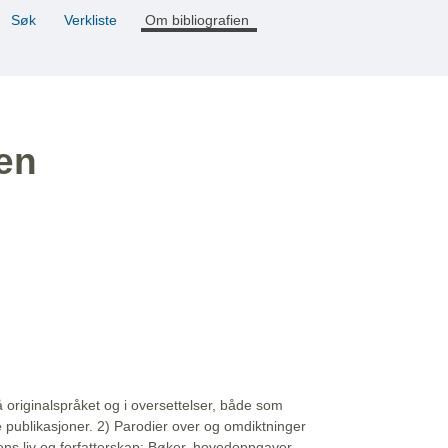
Søk
Verkliste
Om bibliografien
ien
å originalspråket og i oversettelser, både som
e publikasjoner. 2) Parodier over og omdiktninger
ns liv og forfatterskap: Bøker, hovedoppgaver,