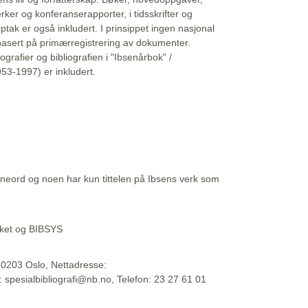
erker og konferanserapporter, i tidsskrifter og
ptak er også inkludert. I prinsippet ingen nasjonal
basert på primærregistrering av dokumenter.
liografier og bibliografien i "Ibsenårbok" /
53-1997) er inkludert.
eord og noen har kun tittelen på Ibsens verk som
teket og BIBSYS
, 0203 Oslo, Nettadresse:
t: spesialbibliografi@nb.no, Telefon: 23 27 61 01
 09:45:34