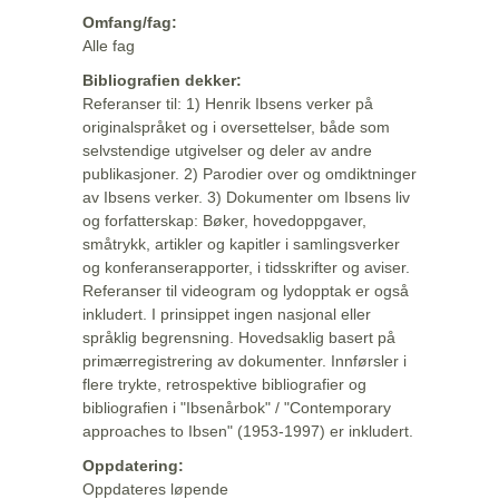
Omfang/fag:
Alle fag
Bibliografien dekker:
Referanser til: 1) Henrik Ibsens verker på
originalspråket og i oversettelser, både som
selvstendige utgivelser og deler av andre
publikasjoner. 2) Parodier over og omdiktninger
av Ibsens verker. 3) Dokumenter om Ibsens liv
og forfatterskap: Bøker, hovedoppgaver,
småtrykk, artikler og kapitler i samlingsverker
og konferanserapporter, i tidsskrifter og aviser.
Referanser til videogram og lydopptak er også
inkludert. I prinsippet ingen nasjonal eller
språklig begrensning. Hovedsaklig basert på
primærregistrering av dokumenter. Innførsler i
flere trykte, retrospektive bibliografier og
bibliografien i "Ibsenårbok" / "Contemporary
approaches to Ibsen" (1953-1997) er inkludert.
Oppdatering:
Oppdateres løpende