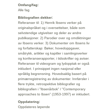
Omfang/fag:
Alle fag
Bibliografien dekker:
Referanser til: 1) Henrik Ibsens verker på
originalspråket og i oversettelser, både som
selvstendige utgivelser og deler av andre
publikasjoner. 2) Parodier over og omdiktninger
av Ibsens verker. 3) Dokumenter om Ibsens liv
og forfatterskap: Bøker, hovedoppgaver,
småtrykk, artikler og kapitler i samlingsverker
og konferanserapporter, i tidsskrifter og aviser.
Referanser til videogram og lydopptak er også
inkludert. I prinsippet ingen nasjonal eller
språklig begrensning. Hovedsaklig basert på
primærregistrering av dokumenter. Innførsler i
flere trykte, retrospektive bibliografier og
bibliografien i "Ibsenårbok" / "Contemporary
approaches to Ibsen" (1953-1997) er inkludert.
Oppdatering:
Oppdateres løpende