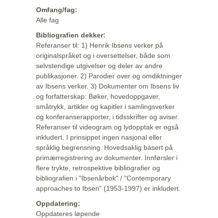
Omfang/fag:
Alle fag
Bibliografien dekker:
Referanser til: 1) Henrik Ibsens verker på
originalspråket og i oversettelser, både som
selvstendige utgivelser og deler av andre
publikasjoner. 2) Parodier over og omdiktninger
av Ibsens verker. 3) Dokumenter om Ibsens liv
og forfatterskap: Bøker, hovedoppgaver,
småtrykk, artikler og kapitler i samlingsverker
og konferanserapporter, i tidsskrifter og aviser.
Referanser til videogram og lydopptak er også
inkludert. I prinsippet ingen nasjonal eller
språklig begrensning. Hovedsaklig basert på
primærregistrering av dokumenter. Innførsler i
flere trykte, retrospektive bibliografier og
bibliografien i "Ibsenårbok" / "Contemporary
approaches to Ibsen" (1953-1997) er inkludert.
Oppdatering:
Oppdateres løpende