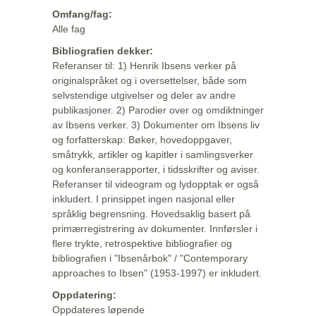
Omfang/fag:
Alle fag
Bibliografien dekker:
Referanser til: 1) Henrik Ibsens verker på
originalspråket og i oversettelser, både som
selvstendige utgivelser og deler av andre
publikasjoner. 2) Parodier over og omdiktninger
av Ibsens verker. 3) Dokumenter om Ibsens liv
og forfatterskap: Bøker, hovedoppgaver,
småtrykk, artikler og kapitler i samlingsverker
og konferanserapporter, i tidsskrifter og aviser.
Referanser til videogram og lydopptak er også
inkludert. I prinsippet ingen nasjonal eller
språklig begrensning. Hovedsaklig basert på
primærregistrering av dokumenter. Innførsler i
flere trykte, retrospektive bibliografier og
bibliografien i "Ibsenårbok" / "Contemporary
approaches to Ibsen" (1953-1997) er inkludert.
Oppdatering:
Oppdateres løpende