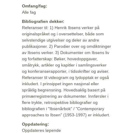
Omfang/fag:
Alle fag
Bibliografien dekker:
Referanser til: 1) Henrik Ibsens verker på
originalspråket og i oversettelser, både som
selvstendige utgivelser og deler av andre
publikasjoner. 2) Parodier over og omdiktninger
av Ibsens verker. 3) Dokumenter om Ibsens liv
og forfatterskap: Bøker, hovedoppgaver,
småtrykk, artikler og kapitler i samlingsverker
og konferanserapporter, i tidsskrifter og aviser.
Referanser til videogram og lydopptak er også
inkludert. I prinsippet ingen nasjonal eller
språklig begrensning. Hovedsaklig basert på
primærregistrering av dokumenter. Innførsler i
flere trykte, retrospektive bibliografier og
bibliografien i "Ibsenårbok" / "Contemporary
approaches to Ibsen" (1953-1997) er inkludert.
Oppdatering:
Oppdateres løpende