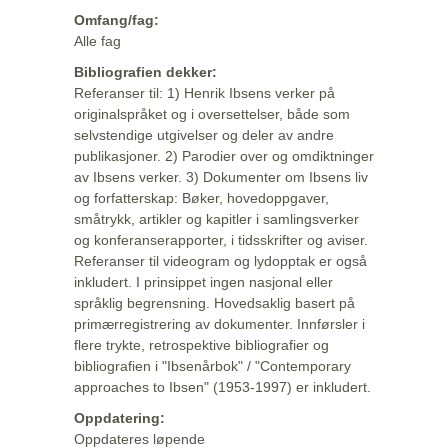
Omfang/fag:
Alle fag
Bibliografien dekker:
Referanser til: 1) Henrik Ibsens verker på
originalspråket og i oversettelser, både som
selvstendige utgivelser og deler av andre
publikasjoner. 2) Parodier over og omdiktninger
av Ibsens verker. 3) Dokumenter om Ibsens liv
og forfatterskap: Bøker, hovedoppgaver,
småtrykk, artikler og kapitler i samlingsverker
og konferanserapporter, i tidsskrifter og aviser.
Referanser til videogram og lydopptak er også
inkludert. I prinsippet ingen nasjonal eller
språklig begrensning. Hovedsaklig basert på
primærregistrering av dokumenter. Innførsler i
flere trykte, retrospektive bibliografier og
bibliografien i "Ibsenårbok" / "Contemporary
approaches to Ibsen" (1953-1997) er inkludert.
Oppdatering:
Oppdateres løpende