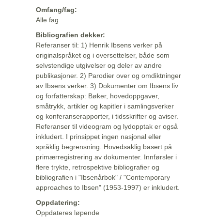
Omfang/fag:
Alle fag
Bibliografien dekker:
Referanser til: 1) Henrik Ibsens verker på
originalspråket og i oversettelser, både som
selvstendige utgivelser og deler av andre
publikasjoner. 2) Parodier over og omdiktninger
av Ibsens verker. 3) Dokumenter om Ibsens liv
og forfatterskap: Bøker, hovedoppgaver,
småtrykk, artikler og kapitler i samlingsverker
og konferanserapporter, i tidsskrifter og aviser.
Referanser til videogram og lydopptak er også
inkludert. I prinsippet ingen nasjonal eller
språklig begrensning. Hovedsaklig basert på
primærregistrering av dokumenter. Innførsler i
flere trykte, retrospektive bibliografier og
bibliografien i "Ibsenårbok" / "Contemporary
approaches to Ibsen" (1953-1997) er inkludert.
Oppdatering:
Oppdateres løpende