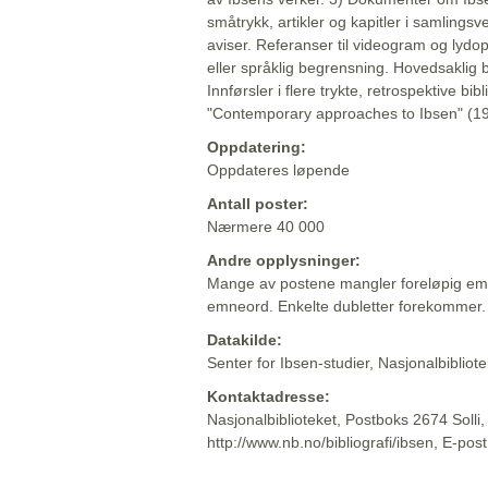
småtrykk, artikler og kapitler i samlingsv
aviser. Referanser til videogram og lydop
eller språklig begrensning. Hovedsaklig 
Innførsler i flere trykte, retrospektive bib
"Contemporary approaches to Ibsen" (19
Oppdatering:
Oppdateres løpende
Antall poster:
Nærmere 40 000
Andre opplysninger:
Mange av postene mangler foreløpig emn
emneord. Enkelte dubletter forekommer.
Datakilde:
Senter for Ibsen-studier, Nasjonalbiblio
Kontaktadresse:
Nasjonalbiblioteket, Postboks 2674 Solli
http://www.nb.no/bibliografi/ibsen, E-pos
Beskrivelsen sist oppdatert: 2022-06-20