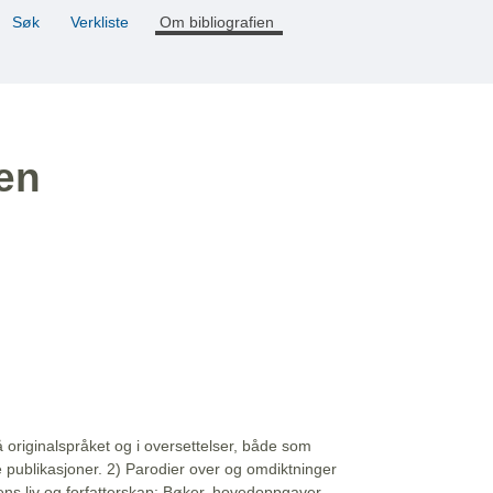
Søk
Verkliste
Om bibliografien
ien
å originalspråket og i oversettelser, både som
e publikasjoner. 2) Parodier over og omdiktninger
ns liv og forfatterskap: Bøker, hovedoppgaver,