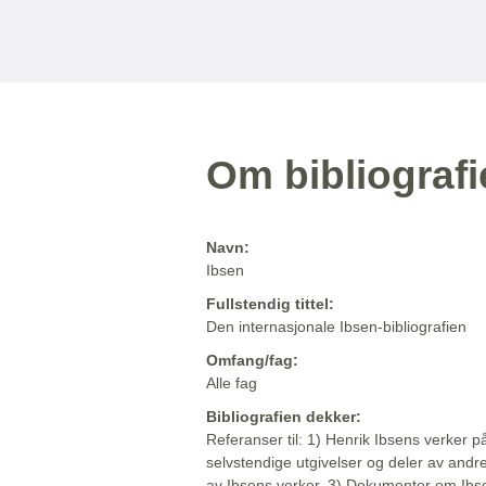
Om bibliograf
Navn:
Ibsen
Fullstendig tittel:
Den internasjonale Ibsen-bibliografien
Omfang/fag:
Alle fag
Bibliografien dekker:
Referanser til: 1) Henrik Ibsens verker p
selvstendige utgivelser og deler av andr
av Ibsens verker. 3) Dokumenter om Ibse