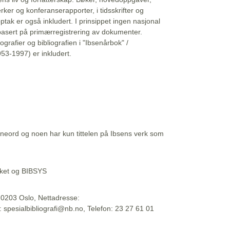
erker og konferanserapporter, i tidsskrifter og
ptak er også inkludert. I prinsippet ingen nasjonal
basert på primærregistrering av dokumenter.
liografier og bibliografien i "Ibsenårbok" /
53-1997) er inkludert.
eord og noen har kun tittelen på Ibsens verk som
teket og BIBSYS
, 0203 Oslo, Nettadresse:
t: spesialbibliografi@nb.no, Telefon: 23 27 61 01
 09:45:34