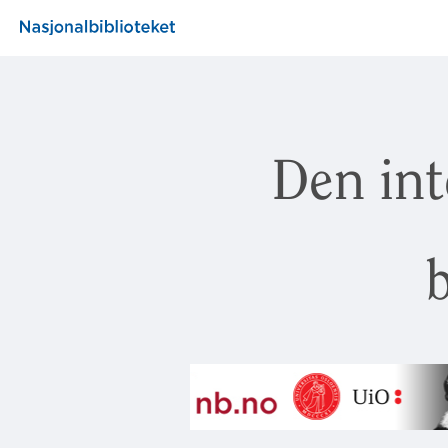
Den int
b