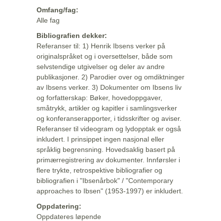
Omfang/fag:
Alle fag
Bibliografien dekker:
Referanser til: 1) Henrik Ibsens verker på
originalspråket og i oversettelser, både som
selvstendige utgivelser og deler av andre
publikasjoner. 2) Parodier over og omdiktninger
av Ibsens verker. 3) Dokumenter om Ibsens liv
og forfatterskap: Bøker, hovedoppgaver,
småtrykk, artikler og kapitler i samlingsverker
og konferanserapporter, i tidsskrifter og aviser.
Referanser til videogram og lydopptak er også
inkludert. I prinsippet ingen nasjonal eller
språklig begrensning. Hovedsaklig basert på
primærregistrering av dokumenter. Innførsler i
flere trykte, retrospektive bibliografier og
bibliografien i "Ibsenårbok" / "Contemporary
approaches to Ibsen" (1953-1997) er inkludert.
Oppdatering:
Oppdateres løpende