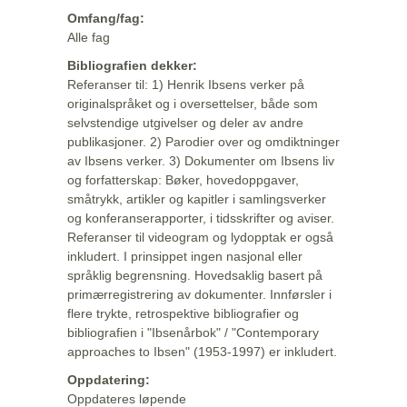
Omfang/fag:
Alle fag
Bibliografien dekker:
Referanser til: 1) Henrik Ibsens verker på
originalspråket og i oversettelser, både som
selvstendige utgivelser og deler av andre
publikasjoner. 2) Parodier over og omdiktninger
av Ibsens verker. 3) Dokumenter om Ibsens liv
og forfatterskap: Bøker, hovedoppgaver,
småtrykk, artikler og kapitler i samlingsverker
og konferanserapporter, i tidsskrifter og aviser.
Referanser til videogram og lydopptak er også
inkludert. I prinsippet ingen nasjonal eller
språklig begrensning. Hovedsaklig basert på
primærregistrering av dokumenter. Innførsler i
flere trykte, retrospektive bibliografier og
bibliografien i "Ibsenårbok" / "Contemporary
approaches to Ibsen" (1953-1997) er inkludert.
Oppdatering:
Oppdateres løpende