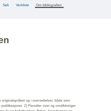
Søk
Verkliste
Om bibliografien
ien
å originalspråket og i oversettelser, både som
e publikasjoner. 2) Parodier over og omdiktninger
ns liv og forfatterskap: Bøker, hovedoppgaver,