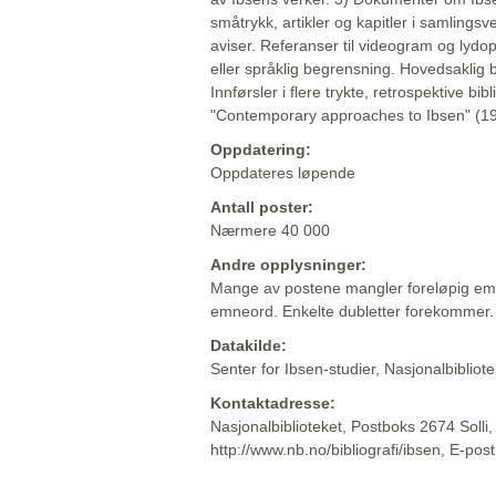
småtrykk, artikler og kapitler i samlingsv
aviser. Referanser til videogram og lydop
eller språklig begrensning. Hovedsaklig 
Innførsler i flere trykte, retrospektive bib
"Contemporary approaches to Ibsen" (19
Oppdatering:
Oppdateres løpende
Antall poster:
Nærmere 40 000
Andre opplysninger:
Mange av postene mangler foreløpig emn
emneord. Enkelte dubletter forekommer.
Datakilde:
Senter for Ibsen-studier, Nasjonalbiblio
Kontaktadresse:
Nasjonalbiblioteket, Postboks 2674 Solli
http://www.nb.no/bibliografi/ibsen, E-pos
Beskrivelsen sist oppdatert: 2022-06-20