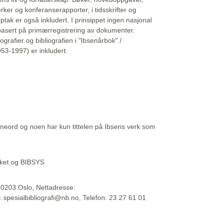
erker og konferanserapporter, i tidsskrifter og
ptak er også inkludert. I prinsippet ingen nasjonal
basert på primærregistrering av dokumenter.
liografier og bibliografien i "Ibsenårbok" /
53-1997) er inkludert.
eord og noen har kun tittelen på Ibsens verk som
teket og BIBSYS
, 0203 Oslo, Nettadresse:
t: spesialbibliografi@nb.no, Telefon: 23 27 61 01
 09:45:34