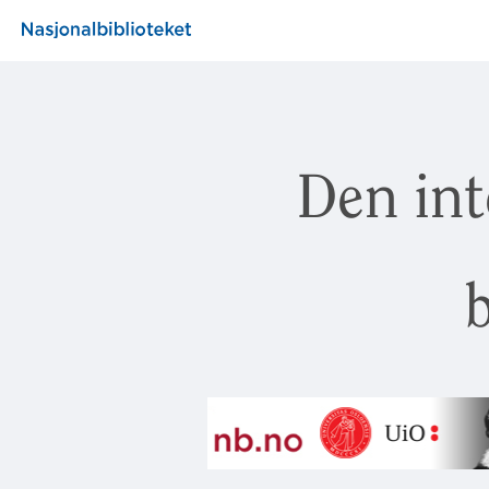
Den int
b