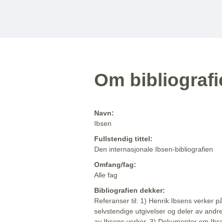
Om bibliograf
Navn:
Ibsen
Fullstendig tittel:
Den internasjonale Ibsen-bibliografien
Omfang/fag:
Alle fag
Bibliografien dekker:
Referanser til: 1) Henrik Ibsens verker p
selvstendige utgivelser og deler av andr
av Ibsens verker. 3) Dokumenter om Ibse