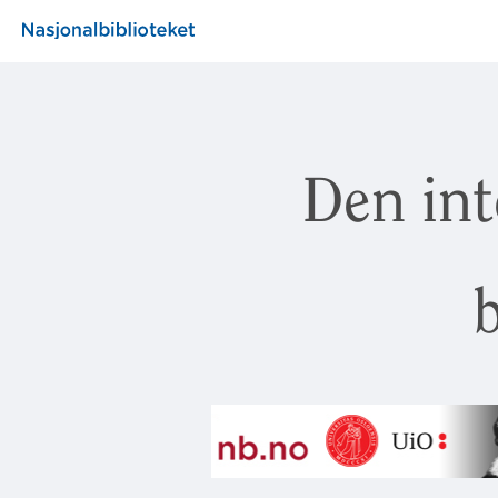
Den int
b