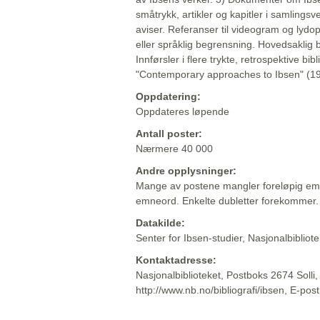
småtrykk, artikler og kapitler i samlingsv
aviser. Referanser til videogram og lydop
eller språklig begrensning. Hovedsaklig 
Innførsler i flere trykte, retrospektive bib
"Contemporary approaches to Ibsen" (19
Oppdatering:
Oppdateres løpende
Antall poster:
Nærmere 40 000
Andre opplysninger:
Mange av postene mangler foreløpig emn
emneord. Enkelte dubletter forekommer.
Datakilde:
Senter for Ibsen-studier, Nasjonalbiblio
Kontaktadresse:
Nasjonalbiblioteket, Postboks 2674 Solli
http://www.nb.no/bibliografi/ibsen, E-pos
Beskrivelsen sist oppdatert: 2022-06-20