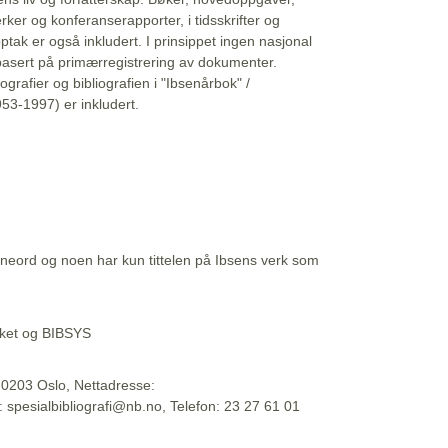
erker og konferanserapporter, i tidsskrifter og
ptak er også inkludert. I prinsippet ingen nasjonal
basert på primærregistrering av dokumenter.
liografier og bibliografien i "Ibsenårbok" /
53-1997) er inkludert.
eord og noen har kun tittelen på Ibsens verk som
teket og BIBSYS
, 0203 Oslo, Nettadresse:
t: spesialbibliografi@nb.no, Telefon: 23 27 61 01
 09:45:34