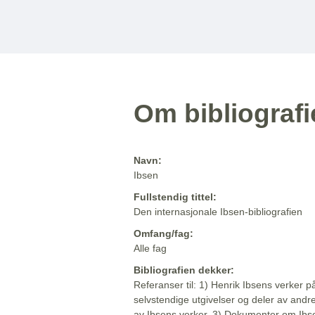
Om bibliograf
Navn:
Ibsen
Fullstendig tittel:
Den internasjonale Ibsen-bibliografien
Omfang/fag:
Alle fag
Bibliografien dekker:
Referanser til: 1) Henrik Ibsens verker p
selvstendige utgivelser og deler av andr
av Ibsens verker. 3) Dokumenter om Ibse