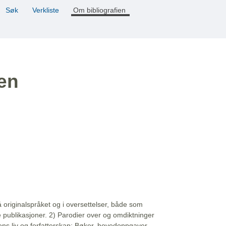
Søk
Verkliste
Om bibliografien
ien
å originalspråket og i oversettelser, både som
e publikasjoner. 2) Parodier over og omdiktninger
ns liv og forfatterskap: Bøker, hovedoppgaver,