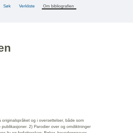
Søk
Verkliste
Om bibliografien
ien
å originalspråket og i oversettelser, både som
e publikasjoner. 2) Parodier over og omdiktninger
ns liv og forfatterskap: Bøker, hovedoppgaver,