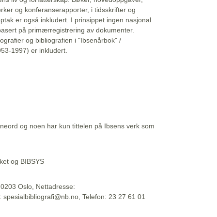
erker og konferanserapporter, i tidsskrifter og
ptak er også inkludert. I prinsippet ingen nasjonal
basert på primærregistrering av dokumenter.
liografier og bibliografien i "Ibsenårbok" /
53-1997) er inkludert.
eord og noen har kun tittelen på Ibsens verk som
teket og BIBSYS
, 0203 Oslo, Nettadresse:
t: spesialbibliografi@nb.no, Telefon: 23 27 61 01
 09:45:34