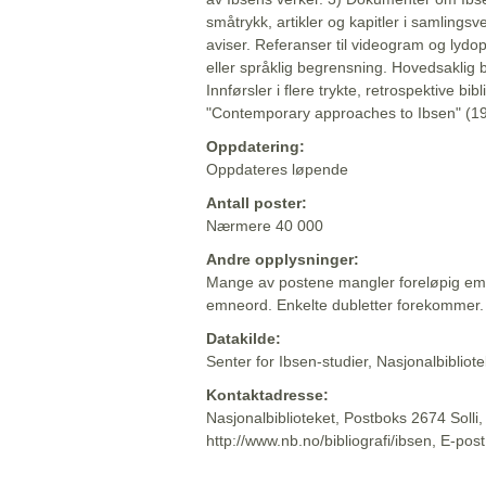
småtrykk, artikler og kapitler i samlingsv
aviser. Referanser til videogram og lydop
eller språklig begrensning. Hovedsaklig 
Innførsler i flere trykte, retrospektive bib
"Contemporary approaches to Ibsen" (19
Oppdatering:
Oppdateres løpende
Antall poster:
Nærmere 40 000
Andre opplysninger:
Mange av postene mangler foreløpig emn
emneord. Enkelte dubletter forekommer.
Datakilde:
Senter for Ibsen-studier, Nasjonalbiblio
Kontaktadresse:
Nasjonalbiblioteket, Postboks 2674 Solli
http://www.nb.no/bibliografi/ibsen, E-pos
Beskrivelsen sist oppdatert: 2022-06-20