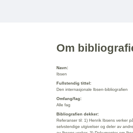
Om bibliograf
Navn:
Ibsen
Fullstendig tittel:
Den internasjonale Ibsen-bibliografien
Omfang/fag:
Alle fag
Bibliografien dekker:
Referanser til: 1) Henrik Ibsens verker p
selvstendige utgivelser og deler av andr
av Ibsens verker. 3) Dokumenter om Ibse