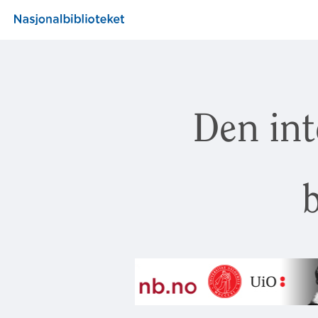
Den int
b