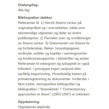
Omfang/fag:
Alle fag
Bibliografien dekker:
Referanser til: 1) Henrik Ibsens verker på
originalspråket og i oversettelser, både som
selvstendige utgivelser og deler av andre
publikasjoner. 2) Parodier over og omdiktninger
av Ibsens verker. 3) Dokumenter om Ibsens liv
og forfatterskap: Bøker, hovedoppgaver,
småtrykk, artikler og kapitler i samlingsverker
og konferanserapporter, i tidsskrifter og aviser.
Referanser til videogram og lydopptak er også
inkludert. I prinsippet ingen nasjonal eller
språklig begrensning. Hovedsaklig basert på
primærregistrering av dokumenter. Innførsler i
flere trykte, retrospektive bibliografier og
bibliografien i "Ibsenårbok" / "Contemporary
approaches to Ibsen" (1953-1997) er inkludert.
Oppdatering:
Oppdateres løpende