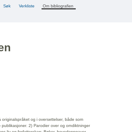
Søk
Verkliste
Om bibliografien
ien
å originalspråket og i oversettelser, både som
e publikasjoner. 2) Parodier over og omdiktninger
ns liv og forfatterskap: Bøker, hovedoppgaver,