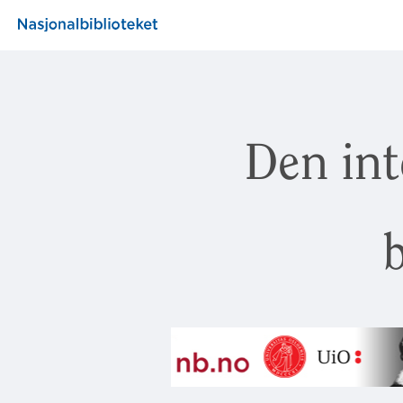
Den int
b