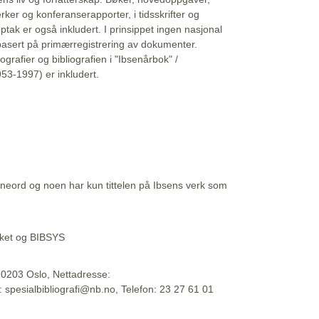
erker og konferanserapporter, i tidsskrifter og
ptak er også inkludert. I prinsippet ingen nasjonal
basert på primærregistrering av dokumenter.
liografier og bibliografien i "Ibsenårbok" /
53-1997) er inkludert.
eord og noen har kun tittelen på Ibsens verk som
teket og BIBSYS
, 0203 Oslo, Nettadresse:
t: spesialbibliografi@nb.no, Telefon: 23 27 61 01
 09:45:34