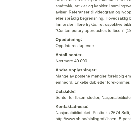
småtrykk, artikler og kapitler i samlingsv
aviser. Referanser til videogram og lydop
eller språklig begrensning. Hovedsaklig 
Innførsler i flere trykte, retrospektive bib
"Contemporary approaches to Ibsen" (19
Oppdatering:
Oppdateres løpende
Antall poster:
Nærmere 40 000
Andre opplysninger:
Mange av postene mangler foreløpig emn
emneord. Enkelte dubletter forekommer.
Datakilde:
Senter for Ibsen-studier, Nasjonalbiblio
Kontaktadresse:
Nasjonalbiblioteket, Postboks 2674 Solli
http://www.nb.no/bibliografi/ibsen, E-pos
Beskrivelsen sist oppdatert: 2022-06-20