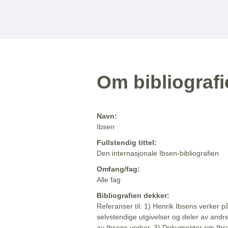
Om bibliograf
Navn:
Ibsen
Fullstendig tittel:
Den internasjonale Ibsen-bibliografien
Omfang/fag:
Alle fag
Bibliografien dekker:
Referanser til: 1) Henrik Ibsens verker p
selvstendige utgivelser og deler av andr
av Ibsens verker. 3) Dokumenter om Ibse