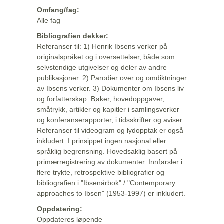
Omfang/fag:
Alle fag
Bibliografien dekker:
Referanser til: 1) Henrik Ibsens verker på
originalspråket og i oversettelser, både som
selvstendige utgivelser og deler av andre
publikasjoner. 2) Parodier over og omdiktninger
av Ibsens verker. 3) Dokumenter om Ibsens liv
og forfatterskap: Bøker, hovedoppgaver,
småtrykk, artikler og kapitler i samlingsverker
og konferanserapporter, i tidsskrifter og aviser.
Referanser til videogram og lydopptak er også
inkludert. I prinsippet ingen nasjonal eller
språklig begrensning. Hovedsaklig basert på
primærregistrering av dokumenter. Innførsler i
flere trykte, retrospektive bibliografier og
bibliografien i "Ibsenårbok" / "Contemporary
approaches to Ibsen" (1953-1997) er inkludert.
Oppdatering:
Oppdateres løpende