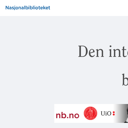
Den int
b