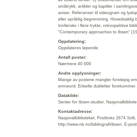
småtrykk, artikler og kapitler i samlingsv
aviser. Referanser til videogram og lydop
eller språklig begrensning. Hovedsaklig 
Innførsler i flere trykte, retrospektive bib
"Contemporary approaches to Ibsen" (19
Oppdatering:
Oppdateres løpende
Antall poster:
Nærmere 40 000
Andre opplysninger:
Mange av postene mangler foreløpig emn
emneord. Enkelte dubletter forekommer.
Datakilde:
Senter for Ibsen-studier, Nasjonalbiblio
Kontaktadresse:
Nasjonalbiblioteket, Postboks 2674 Solli
http://www.nb.no/bibliografi/ibsen, E-pos
Beskrivelsen sist oppdatert: 2022-06-20