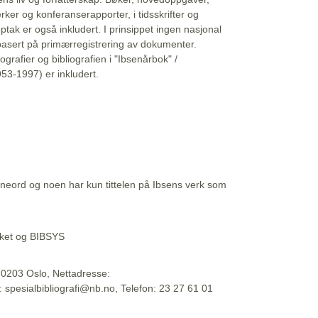
erker og konferanserapporter, i tidsskrifter og
ptak er også inkludert. I prinsippet ingen nasjonal
basert på primærregistrering av dokumenter.
liografier og bibliografien i "Ibsenårbok" /
53-1997) er inkludert.
eord og noen har kun tittelen på Ibsens verk som
teket og BIBSYS
, 0203 Oslo, Nettadresse:
t: spesialbibliografi@nb.no, Telefon: 23 27 61 01
 09:45:34