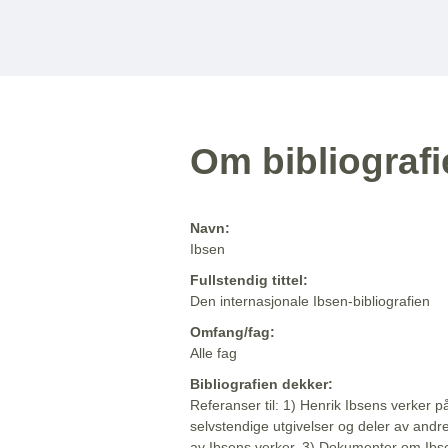
Om bibliograf
Navn:
Ibsen
Fullstendig tittel:
Den internasjonale Ibsen-bibliografien
Omfang/fag:
Alle fag
Bibliografien dekker:
Referanser til: 1) Henrik Ibsens verker p
selvstendige utgivelser og deler av andr
av Ibsens verker. 3) Dokumenter om Ibse