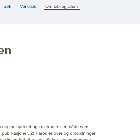
Søk
Verkliste
Om bibliografien
ien
å originalspråket og i oversettelser, både som
e publikasjoner. 2) Parodier over og omdiktninger
ns liv og forfatterskap: Bøker, hovedoppgaver,