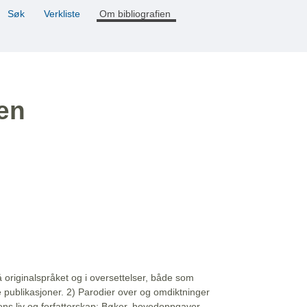
Søk
Verkliste
Om bibliografien
ien
å originalspråket og i oversettelser, både som
e publikasjoner. 2) Parodier over og omdiktninger
ns liv og forfatterskap: Bøker, hovedoppgaver,