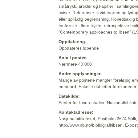
småtrykk, artikler og kapitler i samlingsv
aviser. Referanser til videogram og lydop
eller språklig begrensning. Hovedsaklig 
Innførsler i flere trykte, retrospektive bib
"Contemporary approaches to Ibsen" (19
Oppdatering:
Oppdateres løpende
Antall poster:
Nærmere 40 000
Andre opplysninger:
Mange av postene mangler foreløpig emn
emneord. Enkelte dubletter forekommer.
Datakilde:
Senter for Ibsen-studier, Nasjonalbiblio
Kontaktadresse:
Nasjonalbiblioteket, Postboks 2674 Solli
http://www.nb.no/bibliografi/ibsen, E-pos
Beskrivelsen sist oppdatert: 2022-06-20