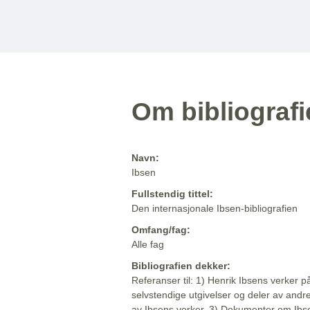
Om bibliograf
Navn:
Ibsen
Fullstendig tittel:
Den internasjonale Ibsen-bibliografien
Omfang/fag:
Alle fag
Bibliografien dekker:
Referanser til: 1) Henrik Ibsens verker p
selvstendige utgivelser og deler av andr
av Ibsens verker. 3) Dokumenter om Ibse