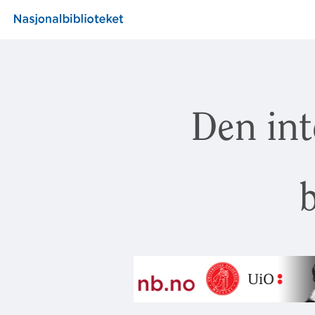
Den int
b