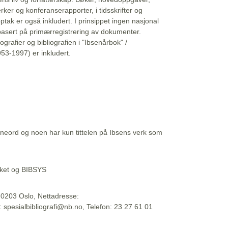
erker og konferanserapporter, i tidsskrifter og
ptak er også inkludert. I prinsippet ingen nasjonal
basert på primærregistrering av dokumenter.
liografier og bibliografien i "Ibsenårbok" /
53-1997) er inkludert.
eord og noen har kun tittelen på Ibsens verk som
teket og BIBSYS
, 0203 Oslo, Nettadresse:
t: spesialbibliografi@nb.no, Telefon: 23 27 61 01
 09:45:34