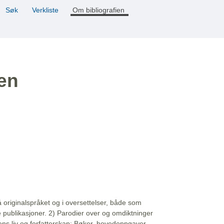
Søk
Verkliste
Om bibliografien
ien
å originalspråket og i oversettelser, både som
e publikasjoner. 2) Parodier over og omdiktninger
ns liv og forfatterskap: Bøker, hovedoppgaver,