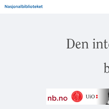
Den int
b