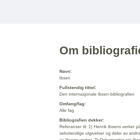
Om bibliograf
Navn:
Ibsen
Fullstendig tittel:
Den internasjonale Ibsen-bibliografien
Omfang/fag:
Alle fag
Bibliografien dekker:
Referanser til: 1) Henrik Ibsens verker p
selvstendige utgivelser og deler av andr
av Ibsens verker. 3) Dokumenter om Ibse