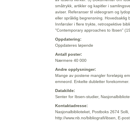
småtrykk, artikler og kapitler i samlingsv
aviser. Referanser til videogram og lydop
eller språklig begrensning. Hovedsaklig 
Innførsler i flere trykte, retrospektive bib
"Contemporary approaches to Ibsen" (19
Oppdatering:
Oppdateres løpende
Antall poster:
Nærmere 40 000
Andre opplysninger:
Mange av postene mangler foreløpig emn
emneord. Enkelte dubletter forekommer.
Datakilde:
Senter for Ibsen-studier, Nasjonalbiblio
Kontaktadresse:
Nasjonalbiblioteket, Postboks 2674 Solli
http://www.nb.no/bibliografi/ibsen, E-pos
Beskrivelsen sist oppdatert: 2022-06-20