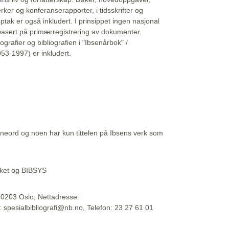
erker og konferanserapporter, i tidsskrifter og
ptak er også inkludert. I prinsippet ingen nasjonal
basert på primærregistrering av dokumenter.
liografier og bibliografien i "Ibsenårbok" /
53-1997) er inkludert.
eord og noen har kun tittelen på Ibsens verk som
teket og BIBSYS
, 0203 Oslo, Nettadresse:
t: spesialbibliografi@nb.no, Telefon: 23 27 61 01
 09:45:34