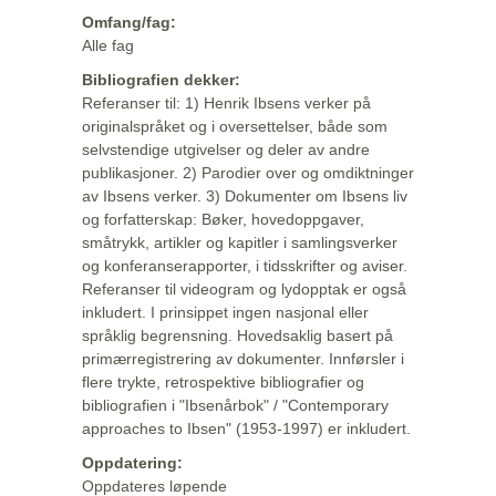
Omfang/fag:
Alle fag
Bibliografien dekker:
Referanser til: 1) Henrik Ibsens verker på
originalspråket og i oversettelser, både som
selvstendige utgivelser og deler av andre
publikasjoner. 2) Parodier over og omdiktninger
av Ibsens verker. 3) Dokumenter om Ibsens liv
og forfatterskap: Bøker, hovedoppgaver,
småtrykk, artikler og kapitler i samlingsverker
og konferanserapporter, i tidsskrifter og aviser.
Referanser til videogram og lydopptak er også
inkludert. I prinsippet ingen nasjonal eller
språklig begrensning. Hovedsaklig basert på
primærregistrering av dokumenter. Innførsler i
flere trykte, retrospektive bibliografier og
bibliografien i "Ibsenårbok" / "Contemporary
approaches to Ibsen" (1953-1997) er inkludert.
Oppdatering:
Oppdateres løpende