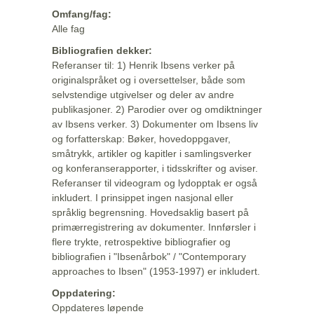
Omfang/fag:
Alle fag
Bibliografien dekker:
Referanser til: 1) Henrik Ibsens verker på
originalspråket og i oversettelser, både som
selvstendige utgivelser og deler av andre
publikasjoner. 2) Parodier over og omdiktninger
av Ibsens verker. 3) Dokumenter om Ibsens liv
og forfatterskap: Bøker, hovedoppgaver,
småtrykk, artikler og kapitler i samlingsverker
og konferanserapporter, i tidsskrifter og aviser.
Referanser til videogram og lydopptak er også
inkludert. I prinsippet ingen nasjonal eller
språklig begrensning. Hovedsaklig basert på
primærregistrering av dokumenter. Innførsler i
flere trykte, retrospektive bibliografier og
bibliografien i "Ibsenårbok" / "Contemporary
approaches to Ibsen" (1953-1997) er inkludert.
Oppdatering:
Oppdateres løpende