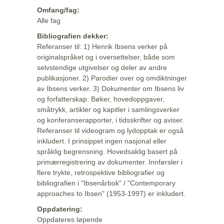
Omfang/fag:
Alle fag
Bibliografien dekker:
Referanser til: 1) Henrik Ibsens verker på
originalspråket og i oversettelser, både som
selvstendige utgivelser og deler av andre
publikasjoner. 2) Parodier over og omdiktninger
av Ibsens verker. 3) Dokumenter om Ibsens liv
og forfatterskap: Bøker, hovedoppgaver,
småtrykk, artikler og kapitler i samlingsverker
og konferanserapporter, i tidsskrifter og aviser.
Referanser til videogram og lydopptak er også
inkludert. I prinsippet ingen nasjonal eller
språklig begrensning. Hovedsaklig basert på
primærregistrering av dokumenter. Innførsler i
flere trykte, retrospektive bibliografier og
bibliografien i "Ibsenårbok" / "Contemporary
approaches to Ibsen" (1953-1997) er inkludert.
Oppdatering:
Oppdateres løpende