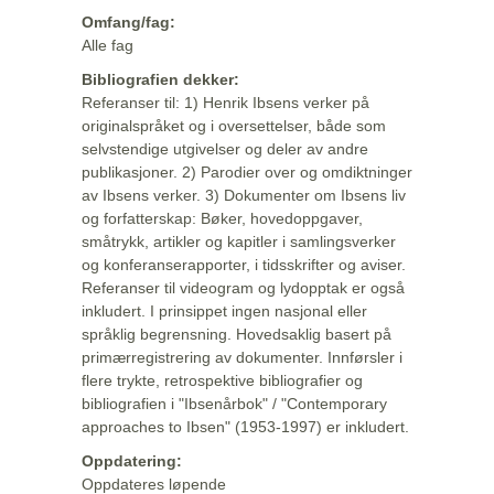
Omfang/fag:
Alle fag
Bibliografien dekker:
Referanser til: 1) Henrik Ibsens verker på
originalspråket og i oversettelser, både som
selvstendige utgivelser og deler av andre
publikasjoner. 2) Parodier over og omdiktninger
av Ibsens verker. 3) Dokumenter om Ibsens liv
og forfatterskap: Bøker, hovedoppgaver,
småtrykk, artikler og kapitler i samlingsverker
og konferanserapporter, i tidsskrifter og aviser.
Referanser til videogram og lydopptak er også
inkludert. I prinsippet ingen nasjonal eller
språklig begrensning. Hovedsaklig basert på
primærregistrering av dokumenter. Innførsler i
flere trykte, retrospektive bibliografier og
bibliografien i "Ibsenårbok" / "Contemporary
approaches to Ibsen" (1953-1997) er inkludert.
Oppdatering:
Oppdateres løpende