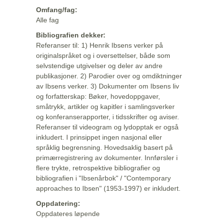
Omfang/fag:
Alle fag
Bibliografien dekker:
Referanser til: 1) Henrik Ibsens verker på
originalspråket og i oversettelser, både som
selvstendige utgivelser og deler av andre
publikasjoner. 2) Parodier over og omdiktninger
av Ibsens verker. 3) Dokumenter om Ibsens liv
og forfatterskap: Bøker, hovedoppgaver,
småtrykk, artikler og kapitler i samlingsverker
og konferanserapporter, i tidsskrifter og aviser.
Referanser til videogram og lydopptak er også
inkludert. I prinsippet ingen nasjonal eller
språklig begrensning. Hovedsaklig basert på
primærregistrering av dokumenter. Innførsler i
flere trykte, retrospektive bibliografier og
bibliografien i "Ibsenårbok" / "Contemporary
approaches to Ibsen" (1953-1997) er inkludert.
Oppdatering:
Oppdateres løpende