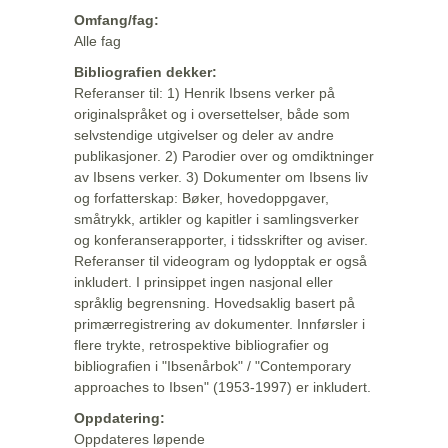
Omfang/fag:
Alle fag
Bibliografien dekker:
Referanser til: 1) Henrik Ibsens verker på
originalspråket og i oversettelser, både som
selvstendige utgivelser og deler av andre
publikasjoner. 2) Parodier over og omdiktninger
av Ibsens verker. 3) Dokumenter om Ibsens liv
og forfatterskap: Bøker, hovedoppgaver,
småtrykk, artikler og kapitler i samlingsverker
og konferanserapporter, i tidsskrifter og aviser.
Referanser til videogram og lydopptak er også
inkludert. I prinsippet ingen nasjonal eller
språklig begrensning. Hovedsaklig basert på
primærregistrering av dokumenter. Innførsler i
flere trykte, retrospektive bibliografier og
bibliografien i "Ibsenårbok" / "Contemporary
approaches to Ibsen" (1953-1997) er inkludert.
Oppdatering:
Oppdateres løpende