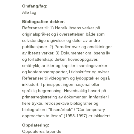
Omfang/fag:
Alle fag
Bibliografien dekker:
Referanser til: 1) Henrik Ibsens verker på
originalspråket og i oversettelser, både som
selvstendige utgivelser og deler av andre
publikasjoner. 2) Parodier over og omdiktninger
av Ibsens verker. 3) Dokumenter om Ibsens liv
og forfatterskap: Bøker, hovedoppgaver,
småtrykk, artikler og kapitler i samlingsverker
og konferanserapporter, i tidsskrifter og aviser.
Referanser til videogram og lydopptak er også
inkludert. I prinsippet ingen nasjonal eller
språklig begrensning. Hovedsaklig basert på
primærregistrering av dokumenter. Innførsler i
flere trykte, retrospektive bibliografier og
bibliografien i "Ibsenårbok" / "Contemporary
approaches to Ibsen" (1953-1997) er inkludert.
Oppdatering:
Oppdateres løpende