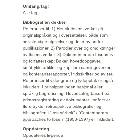
Omfang/fag:
Alle fag
Bibliografien dekker:
Referanser til: 1) Henrik Ibsens verker på
originalspråket og i oversettelser, både som
selvstendige utgivelser og deler av andre
publikasjoner. 2) Parodier over og omdiktninger
av Ibsens verker. 3) Dokumenter om Ibsens liv
og forfatterskap: Bøker, hovedoppgaver,
småtrykk, artikler og kapitler i samlingsverker
og konferanserapporter, i tidsskrifter og aviser.
Referanser til videogram og lydopptak er også
inkludert. I prinsippet ingen nasjonal eller
språklig begrensning. Hovedsaklig basert på
primærregistrering av dokumenter. Innførsler i
flere trykte, retrospektive bibliografier og
bibliografien i "Ibsenårbok" / "Contemporary
approaches to Ibsen" (1953-1997) er inkludert.
Oppdatering:
Oppdateres løpende