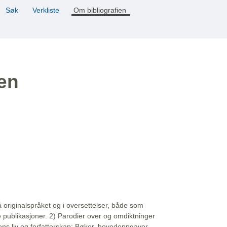
Søk
Verkliste
Om bibliografien
ien
å originalspråket og i oversettelser, både som
e publikasjoner. 2) Parodier over og omdiktninger
ns liv og forfatterskap: Bøker, hovedoppgaver,