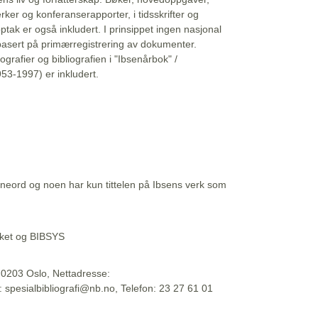
erker og konferanserapporter, i tidsskrifter og
ptak er også inkludert. I prinsippet ingen nasjonal
basert på primærregistrering av dokumenter.
liografier og bibliografien i "Ibsenårbok" /
53-1997) er inkludert.
eord og noen har kun tittelen på Ibsens verk som
teket og BIBSYS
, 0203 Oslo, Nettadresse:
t: spesialbibliografi@nb.no, Telefon: 23 27 61 01
 09:45:34