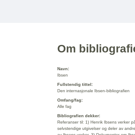
Om bibliograf
Navn:
Ibsen
Fullstendig tittel:
Den internasjonale Ibsen-bibliografien
Omfang/fag:
Alle fag
Bibliografien dekker:
Referanser til: 1) Henrik Ibsens verker p
selvstendige utgivelser og deler av andr
av Ibsens verker. 3) Dokumenter om Ibse