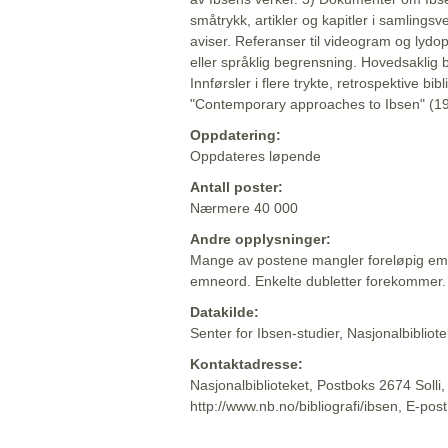
småtrykk, artikler og kapitler i samlingsv
aviser. Referanser til videogram og lydop
eller språklig begrensning. Hovedsaklig 
Innførsler i flere trykte, retrospektive bib
"Contemporary approaches to Ibsen" (19
Oppdatering:
Oppdateres løpende
Antall poster:
Nærmere 40 000
Andre opplysninger:
Mange av postene mangler foreløpig emn
emneord. Enkelte dubletter forekommer.
Datakilde:
Senter for Ibsen-studier, Nasjonalbiblio
Kontaktadresse:
Nasjonalbiblioteket, Postboks 2674 Solli
http://www.nb.no/bibliografi/ibsen, E-pos
Beskrivelsen sist oppdatert: 2022-06-20