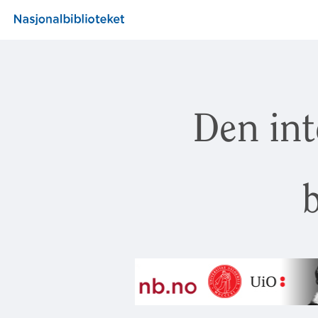
Den int
b