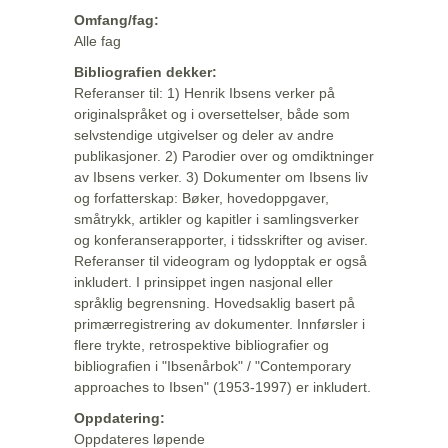
Omfang/fag:
Alle fag
Bibliografien dekker:
Referanser til: 1) Henrik Ibsens verker på
originalspråket og i oversettelser, både som
selvstendige utgivelser og deler av andre
publikasjoner. 2) Parodier over og omdiktninger
av Ibsens verker. 3) Dokumenter om Ibsens liv
og forfatterskap: Bøker, hovedoppgaver,
småtrykk, artikler og kapitler i samlingsverker
og konferanserapporter, i tidsskrifter og aviser.
Referanser til videogram og lydopptak er også
inkludert. I prinsippet ingen nasjonal eller
språklig begrensning. Hovedsaklig basert på
primærregistrering av dokumenter. Innførsler i
flere trykte, retrospektive bibliografier og
bibliografien i "Ibsenårbok" / "Contemporary
approaches to Ibsen" (1953-1997) er inkludert.
Oppdatering:
Oppdateres løpende