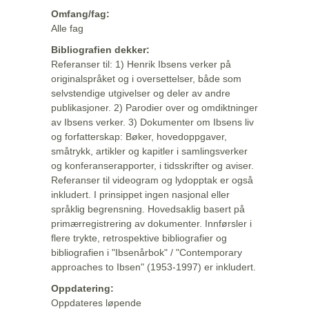
Omfang/fag:
Alle fag
Bibliografien dekker:
Referanser til: 1) Henrik Ibsens verker på
originalspråket og i oversettelser, både som
selvstendige utgivelser og deler av andre
publikasjoner. 2) Parodier over og omdiktninger
av Ibsens verker. 3) Dokumenter om Ibsens liv
og forfatterskap: Bøker, hovedoppgaver,
småtrykk, artikler og kapitler i samlingsverker
og konferanserapporter, i tidsskrifter og aviser.
Referanser til videogram og lydopptak er også
inkludert. I prinsippet ingen nasjonal eller
språklig begrensning. Hovedsaklig basert på
primærregistrering av dokumenter. Innførsler i
flere trykte, retrospektive bibliografier og
bibliografien i "Ibsenårbok" / "Contemporary
approaches to Ibsen" (1953-1997) er inkludert.
Oppdatering:
Oppdateres løpende