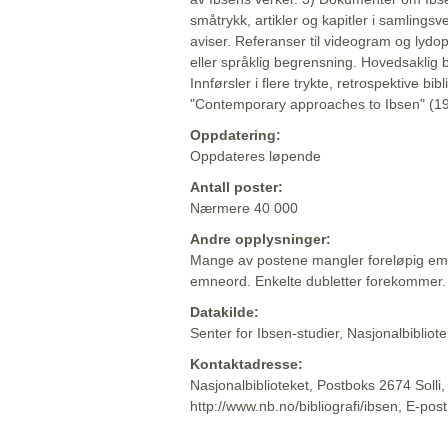
småtrykk, artikler og kapitler i samlingsv
aviser. Referanser til videogram og lydop
eller språklig begrensning. Hovedsaklig 
Innførsler i flere trykte, retrospektive bib
"Contemporary approaches to Ibsen" (19
Oppdatering:
Oppdateres løpende
Antall poster:
Nærmere 40 000
Andre opplysninger:
Mange av postene mangler foreløpig emn
emneord. Enkelte dubletter forekommer.
Datakilde:
Senter for Ibsen-studier, Nasjonalbiblio
Kontaktadresse:
Nasjonalbiblioteket, Postboks 2674 Solli
http://www.nb.no/bibliografi/ibsen, E-pos
Beskrivelsen sist oppdatert: 2022-06-20