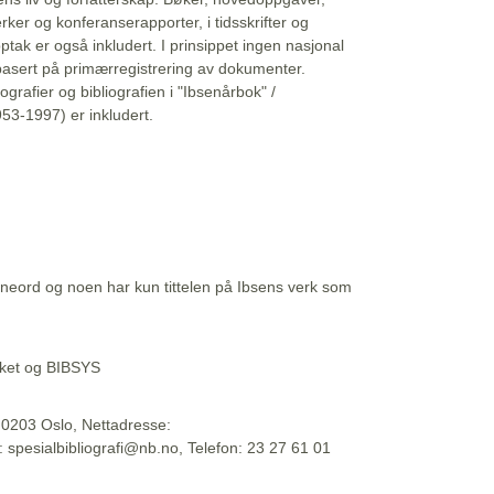
erker og konferanserapporter, i tidsskrifter og
ptak er også inkludert. I prinsippet ingen nasjonal
basert på primærregistrering av dokumenter.
liografier og bibliografien i "Ibsenårbok" /
53-1997) er inkludert.
eord og noen har kun tittelen på Ibsens verk som
teket og BIBSYS
, 0203 Oslo, Nettadresse:
t: spesialbibliografi@nb.no, Telefon: 23 27 61 01
 09:45:34