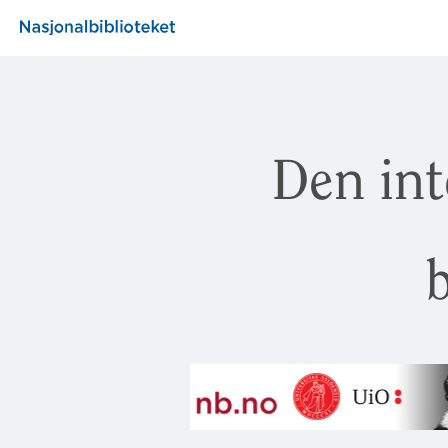
Den int
b