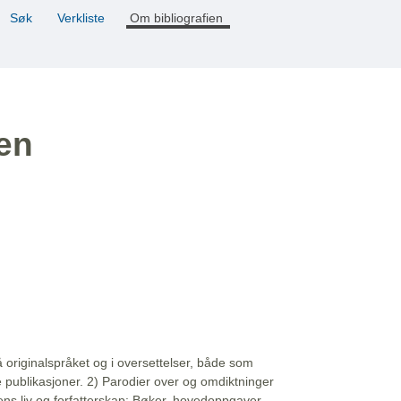
Søk
Verkliste
Om bibliografien
ien
å originalspråket og i oversettelser, både som
e publikasjoner. 2) Parodier over og omdiktninger
ns liv og forfatterskap: Bøker, hovedoppgaver,