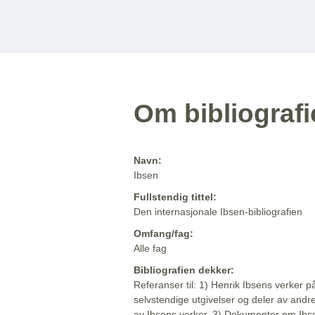
Om bibliograf
Navn:
Ibsen
Fullstendig tittel:
Den internasjonale Ibsen-bibliografien
Omfang/fag:
Alle fag
Bibliografien dekker:
Referanser til: 1) Henrik Ibsens verker p
selvstendige utgivelser og deler av andr
av Ibsens verker. 3) Dokumenter om Ibse