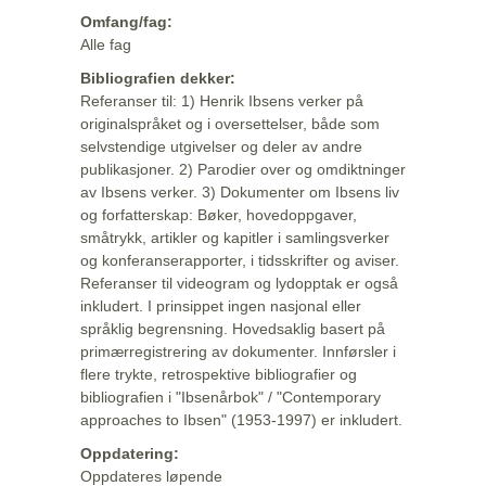
Omfang/fag:
Alle fag
Bibliografien dekker:
Referanser til: 1) Henrik Ibsens verker på
originalspråket og i oversettelser, både som
selvstendige utgivelser og deler av andre
publikasjoner. 2) Parodier over og omdiktninger
av Ibsens verker. 3) Dokumenter om Ibsens liv
og forfatterskap: Bøker, hovedoppgaver,
småtrykk, artikler og kapitler i samlingsverker
og konferanserapporter, i tidsskrifter og aviser.
Referanser til videogram og lydopptak er også
inkludert. I prinsippet ingen nasjonal eller
språklig begrensning. Hovedsaklig basert på
primærregistrering av dokumenter. Innførsler i
flere trykte, retrospektive bibliografier og
bibliografien i "Ibsenårbok" / "Contemporary
approaches to Ibsen" (1953-1997) er inkludert.
Oppdatering:
Oppdateres løpende