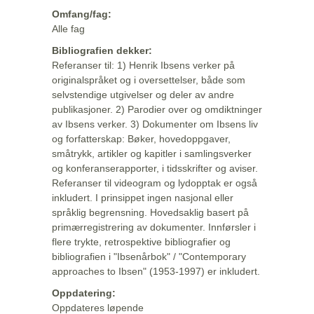
Omfang/fag:
Alle fag
Bibliografien dekker:
Referanser til: 1) Henrik Ibsens verker på
originalspråket og i oversettelser, både som
selvstendige utgivelser og deler av andre
publikasjoner. 2) Parodier over og omdiktninger
av Ibsens verker. 3) Dokumenter om Ibsens liv
og forfatterskap: Bøker, hovedoppgaver,
småtrykk, artikler og kapitler i samlingsverker
og konferanserapporter, i tidsskrifter og aviser.
Referanser til videogram og lydopptak er også
inkludert. I prinsippet ingen nasjonal eller
språklig begrensning. Hovedsaklig basert på
primærregistrering av dokumenter. Innførsler i
flere trykte, retrospektive bibliografier og
bibliografien i "Ibsenårbok" / "Contemporary
approaches to Ibsen" (1953-1997) er inkludert.
Oppdatering:
Oppdateres løpende